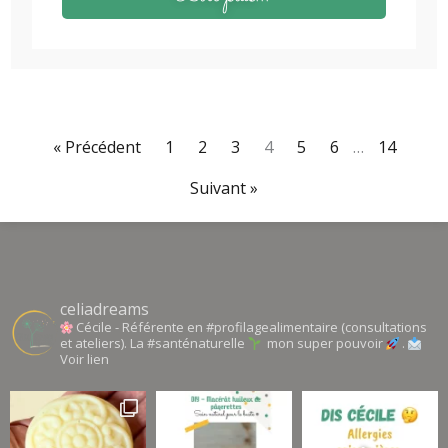
« Précédent
1
2
3
4
5
6
…
14
Suivant »
celiadreams
Cécile - Référente en #profilagealimentaire (consultations
et ateliers). La #santénaturelle
mon super pouvoir
.
Voir lien