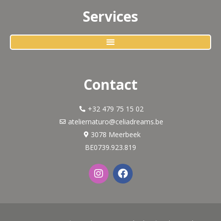
Services
Contact
+32 479 75 15 02
ateliernaturo@celiadreams.be
3078 Meerbeek
BE0739.923.819
I
F
n
a
s
c
t
e
a
b
g
o