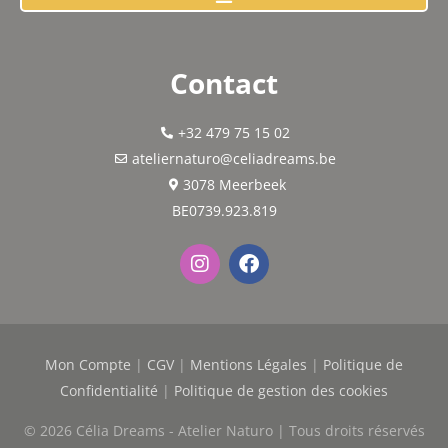
Contact
+32 479 75 15 02
ateliernaturo@celiadreams.be
3078 Meerbeek
BE0739.923.819
I
F
n
a
s
c
t
e
a
b
g
o
Mon Compte
|
CGV
|
Mentions Légales
|
Politique de
r
o
a
k
Confidentialité
|
Politique de gestion des cookies
m
© 2026
Célia Dreams - Atelier Naturo
| Tous droits réservés