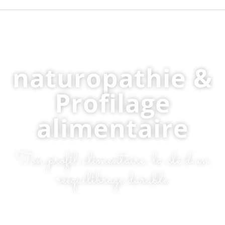
naturopathie &
Profilage
alimentaire
Ton profil alimentaire, la clé d’un
rééquilibrage durable