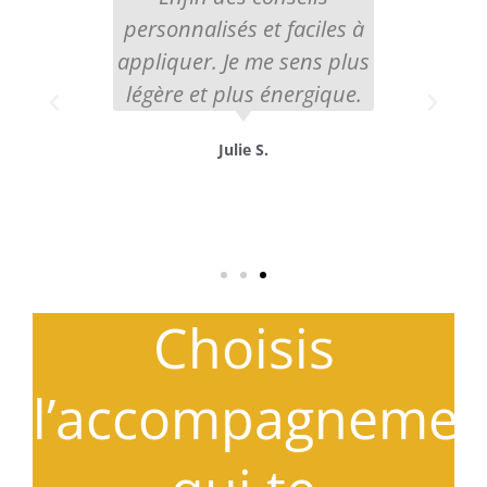
t faciles à
certains aliments me
me sens plus
fatiguaient autant. Les
 énergique.
ajustements proposés ont
été simples et très
.
efficaces. Je recommande!
Catherine V.
Choisis
l’accompagnemen