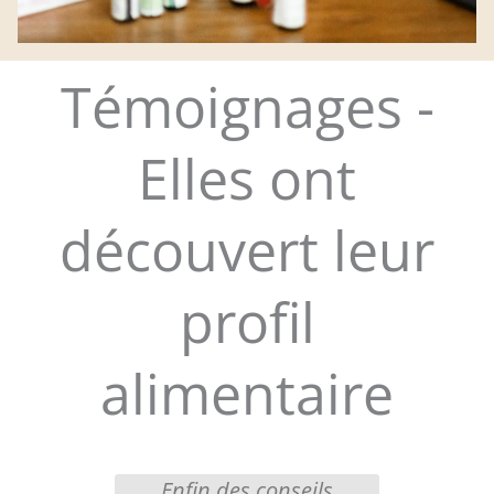
Témoignages -
Elles ont
découvert leur
profil
alimentaire
onseils
J’ai enfin compris pourquoi