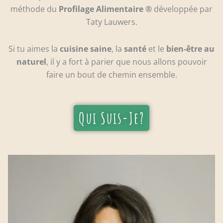
méthode du
Profilage Alimentaire ®
développée par
Taty Lauwers.
Si tu aimes la
cuisine saine
, la
santé
et le
bien-être au
naturel
, il y a fort à parier que nous allons pouvoir
faire un bout de chemin ensemble.
Qui Suis-Je?