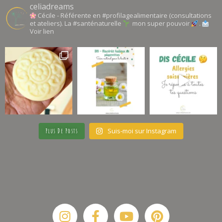
celiadreams
Cécile - Référente en #profilagealimentaire (consultations
et ateliers). La #santénaturelle
mon super pouvoir
.
Voir lien
Suis-moi sur Instagram
Plus De Posts
Instagram
Facebook-
Youtube
Pinterest
f