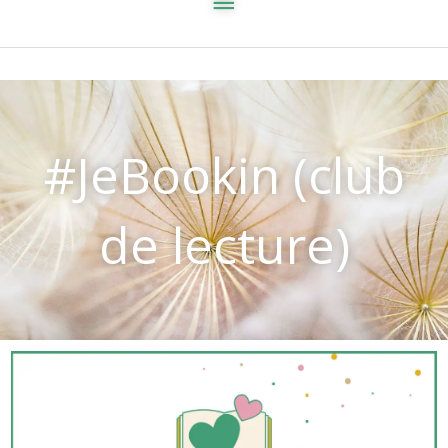
#JeBookin (club
de lecture)