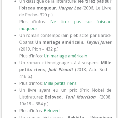
Un classique de la littérature:
Ne tirez pas sur
l’oiseau moqueur
,
Harper Lee
(2006, Le Livre
de Poche- 320 p.)
Plus d’infos:
Ne tirez pas sur l’oiseau
moqueur
Un roman contemporain plébiscité par Barack
Obama:
Un mariage américain,
Tayari Jones
(2019, Plon – 432 p.)
Plus d’infos:
Un mariage américain
Un roman « témoignage » à à suspens:
Mille
petits riens,
Jodi Picoult
(2018, Acte Sud –
416 p.)
Plus d’infos:
Mille petits riens
Un livre ayant eu un prix (Prix Nobel de
Littérature):
Beloved,
Toni Morrison
(2008,
10×18 – 384 p.)
Plus d’infos:
Beloved
Un roman historique:
Bakhita,
Véronique