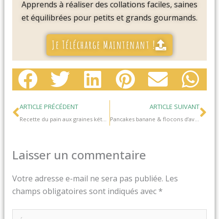
Apprends à réaliser des collations faciles, saines
et équilibrées pour petits et grands gourmands.
Je Télécharge Maintenant !
Précédent
Su
ARTICLE PRÉCÉDENT
ARTICLE SUIVANT
Recette du pain aux graines kéto facile et sans machine
Pancakes banane & flocons d’avoine, recette zéro déchet express (sans gluten et sans lactose)
Laisser un commentaire
Votre adresse e-mail ne sera pas publiée.
Les
champs obligatoires sont indiqués avec
*
Écrivez