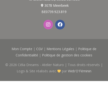
3078 Meerbeek
BE0739.923.819
I
F
n
a
s
c
t
e
a
b
g
o
Mon Compte
|
CGV
|
Mentions Légales
|
Politique de
r
o
a
k
Confidentialité
|
Politique de gestion des cookies
m
© 2026
Célia Dreams - Atelier Naturo
| Tous droits réservés |
Logo & Site réalisés avec
par
Web'O'Féminin