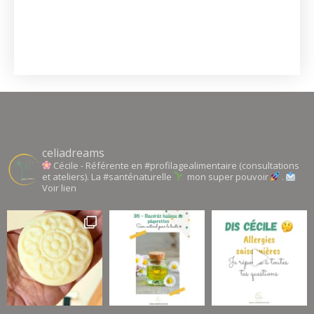
celiadreams
Cécile - Référente en #profilagealimentaire (consultations
et ateliers). La #santénaturelle
mon super pouvoir
.
Voir lien