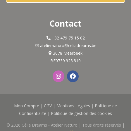
Contact
+32 479 75 15 02
ateliernaturo@celiadreams.be
3078 Meerbeek
BE0739.923.819
I
F
n
a
s
c
t
e
a
b
g
o
Mon Compte
|
CGV
|
Mentions Légales
|
Politique de
r
o
a
k
Confidentialité
|
Politique de gestion des cookies
m
© 2026
Célia Dreams - Atelier Naturo
| Tous droits réservés |