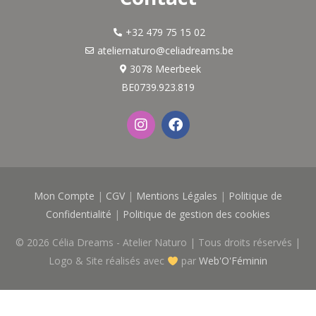
+32 479 75 15 02
ateliernaturo@celiadreams.be
3078 Meerbeek
BE0739.923.819
I
F
n
a
s
c
t
e
a
b
g
o
Mon Compte
|
CGV
|
Mentions Légales
|
Politique de
r
o
a
k
Confidentialité
|
Politique de gestion des cookies
m
© 2026
Célia Dreams - Atelier Naturo
| Tous droits réservés |
Logo & Site réalisés avec
par
Web'O'Féminin