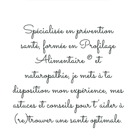
Spécialisée en prévention
santé, formée en Profilage
Alimentaire ® et
naturopathie, je mets à ta
disposition mon expérience, mes
astuces et conseils pour t'aider à
(re)trouver une santé optimale.