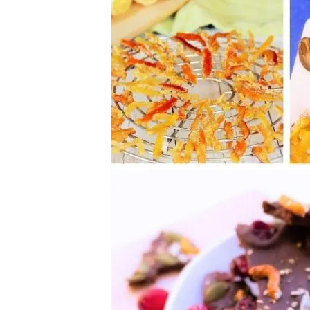
Gourmands
Faits
Maison
/
Faits
Main
(DIY)