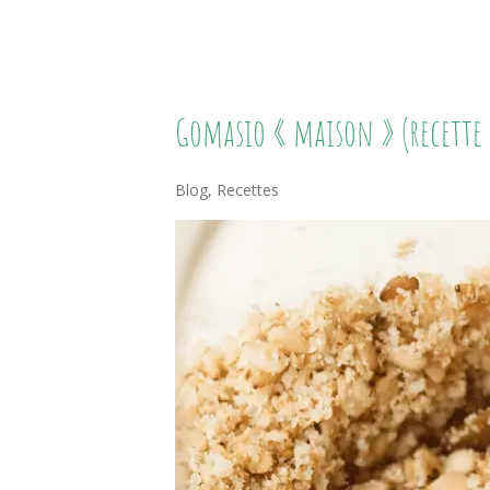
Gomasio
Gomasio « maison » (recette a
« Maison »
(recette
Blog
,
Recettes
Au
Sésame):
Alternative
Au
Sel