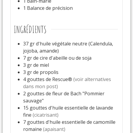
1 bain-marie
1 Balance de précision
INGRÉDIENTS
37
gr
d'huile végétale neutre (Calendula,
jojoba, amande)
7
gr
de cire d'abeille ou de soja
3
gr
de miel
3
gr
de propolis
4
gouttes
de Rescue®
(voir alternatives
dans mon post)
2
gouttes
de fleur de Bach "Pommier
sauvage"
15
gouttes
d'huile essentielle de lavande
fine
(cicatrisant)
7
gouttes
d'huile essentielle de camomille
romaine
(apaisant)