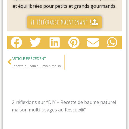
et équilibrées pour petits et grands gourmands.
Je Télécharge Maintenant !
Précédent
ARTICLE PRÉCÉDENT
Recette du pain au levain maison facile (tuto et conseils)
2 réflexions sur “DIY – Recette de baume naturel
maison multi-usages au Rescue®”