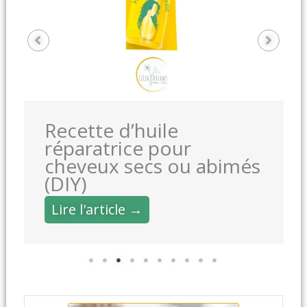
Recette d’huile
réparatrice pour
cheveux secs ou abimés
(DIY)
Lire l'article →
minutes
minutes
minutes