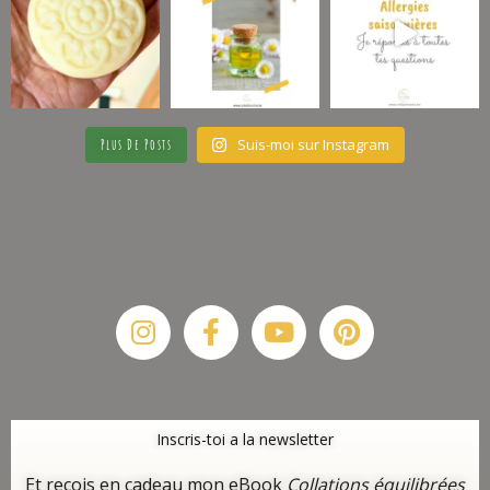
Suis-moi sur Instagram
Plus De Posts
Instagram
Facebook-
Youtube
Pinterest
f
Inscris-toi a la newsletter
Et reçois en cadeau mon eBook
Collations équilibrées