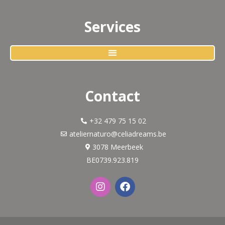
Services
Contact
+32 479 75 15 02
ateliernaturo@celiadreams.be
3078 Meerbeek
BE0739.923.819
I
F
n
a
s
c
t
e
a
b