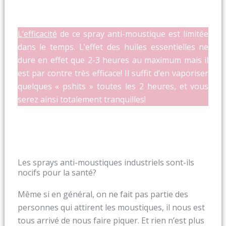
L’
efficacité
de ce spray anti-moustique est limitée
dans le temps. L’effet des huiles essentielles ne
dure en effet que 2-3 heures au maximum mais il
est par contre très efficace! Il suffit d’en vaporiser
quelques « pshits » toutes les 2 heures, et vous
serez ainsi totalement tranquilles!
Les sprays anti-moustiques industriels sont-ils
nocifs pour la santé?
Même si en général, on ne fait pas partie des
personnes qui attirent les moustiques, il nous est
tous arrivé de nous faire piquer. Et rien n’est plus