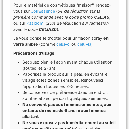
Pour le matériel de cosmétiques "maison", rendez-
vous sur
Joli'Essence
(
5€ de réduction sur ta
première commande avec le code promo
CELIA5
)
ou sur
Kazidomi
(
20% de réduction sur l’adhésion
avec le code
CELIA20
).
Je vous conseille d'opter pour un flacon spray
en
verre ambré
(comme
celui-ci
ou
celui-là
)
Précautions d'usage
Secouez bien le flacon avant chaque utilisation
(toutes les 2-3h)
Vaporisez le produit sur la peau en évitant le
visage et les zones sensibles. Renouvelez
l’application toutes les 2-3 heures.
Se conservez de préférence dans un endroit
sombre et sec, pendant quelques semaines.
Ne convient pas aux femmes enceintes, aux
enfants de moins de 6 ans ni aux femmes
allaitant
Ne vous exposez pas immédiatement au soleil
après vous être aspergé(e)
car certaines