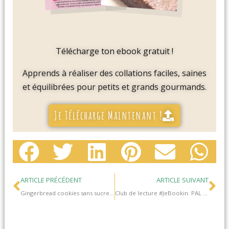
Télécharge ton ebook gratuit !
Apprends à réaliser des collations faciles, saines
et équilibrées pour petits et grands gourmands.
Je Télécharge Maintenant !
Précédent
Su
ARTICLE PRÉCÉDENT
ARTICLE SUIVANT
Gingerbread cookies sans sucres raffinés (biscuits cétogènes)
Club de lecture #JeBookin: PAL été 2019