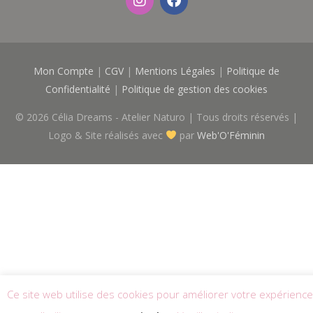
n
a
s
c
t
e
a
b
g
o
Mon Compte
|
CGV
|
Mentions Légales
|
Politique de
r
o
a
k
Confidentialité
|
Politique de gestion des cookies
m
© 2026
Célia Dreams - Atelier Naturo
| Tous droits réservés |
Logo & Site réalisés avec
par
Web'O'Féminin
Ce site web utilise des cookies pour améliorer votre expérience