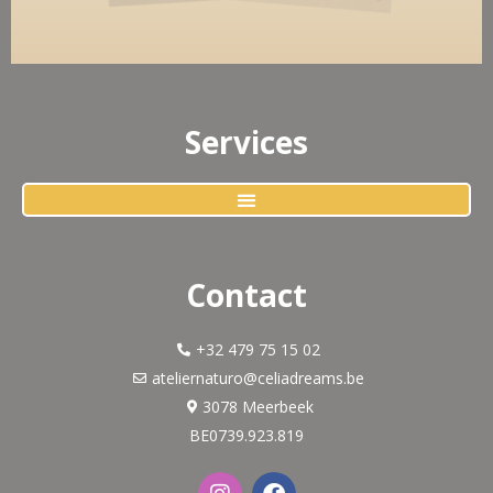
Services
Contact
+32 479 75 15 02
ateliernaturo@celiadreams.be
3078 Meerbeek
BE0739.923.819
I
F