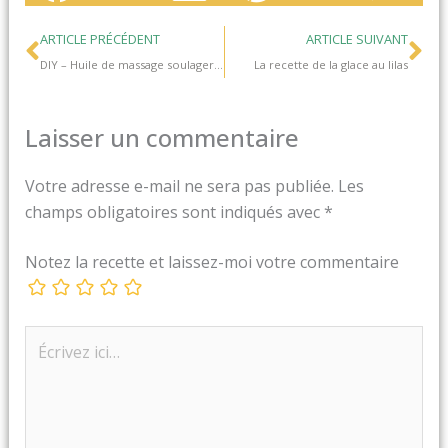
Précédent
Su
ARTICLE PRÉCÉDENT
ARTICLE SUIVANT
DIY – Huile de massage soulager les jambes lourdes naturellement
La recette de la glace au lilas
Laisser un commentaire
Votre adresse e-mail ne sera pas publiée.
Les
champs obligatoires sont indiqués avec
*
Notez la recette et laissez-moi votre commentaire
Écrivez
ici…