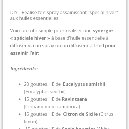
DIY - Réalise ton spray assainissant "spécial hiver"
aux huiles essentielles
Voici un tuto simple pour réaliser une
synergie
« spéciale hiver »
à base d’huile essentielle à
diffuser via un spray ou un diffuseur à froid
pour
assainir l’air
:
Ingrédients:
20 gouttes HE de
Eucalyptus smithii
(Eucalyptus smithii)
15 gouttes HE de
Ravintsara
(Cinnamomum camphora)
15 gouttes HE de
Citron de Sicile
(Citrus
limon)
15 gouttesHE de
Sapin baumier
(Abies