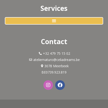
Services
Contact
+32 479 75 15 02
ateliernaturo@celiadreams.be
3078 Meerbeek
BE0739.923.819
I
F
n
a
s
c
t
e
a
b
g
o