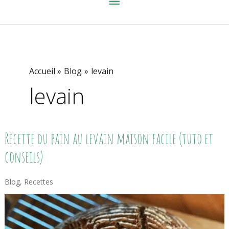
Accueil
Blog
levain
levain
Recette
Recette du pain au levain maison facile (tuto et
Du
Pain
conseils)
Au
Levain
Maison
Blog
,
Recettes
Facile
(tuto
Et
Conseils)