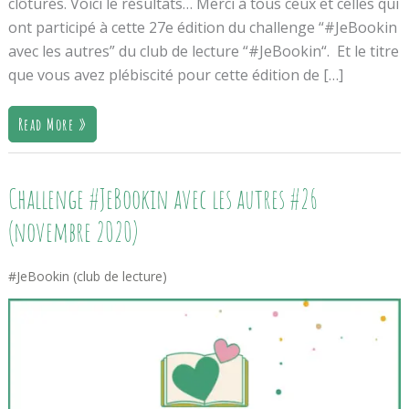
clôturés. Voici le résultats… Merci à tous ceux et celles qui
ont participé à cette 27e édition du challenge “#JeBookin
avec les autres” du club de lecture “#JeBookin“. Et le titre
que vous avez plébiscité pour cette édition de […]
Read More »
Challenge
Challenge #JeBookin avec les autres #26
#JeBookin
Avec
(novembre 2020)
Les
Autres
#26
#JeBookin (club de lecture)
(novembre
2020)