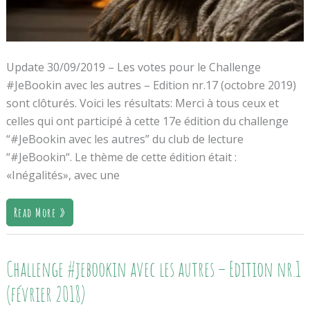
Update 30/09/2019 – Les votes pour le Challenge
#JeBookin avec les autres – Edition nr.17 (octobre 2019)
sont clôturés. Voici les résultats: Merci à tous ceux et
celles qui ont participé à cette 17e édition du challenge
“#JeBookin avec les autres” du club de lecture
“#JeBookin“. Le thème de cette édition était :
«Inégalités», avec une
Read More »
Challenge
Challenge #jebookin avec les autres – Edition nr.1
#jebookin
Avec
(février 2018)
Les