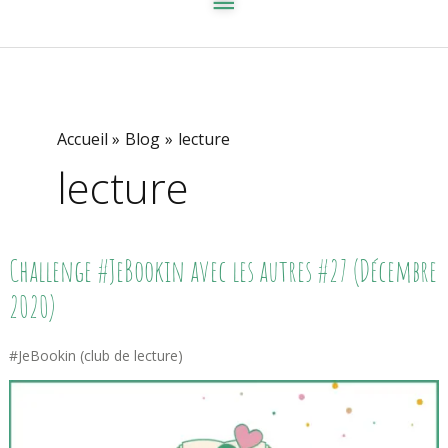
Accueil
Blog
lecture
lecture
Challenge
Challenge #JeBookin avec les autres #27 (Décembre
#JeBookin
Avec
2020)
Les
Autres
#27
#JeBookin (club de lecture)
(Décembre
2020)