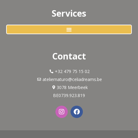
Services
Contact
+32 479 75 15 02
ateliernaturo@celiadreams.be
3078 Meerbeek
BE0739.923.819
I
F
n
a
s
c
t
e
a
b