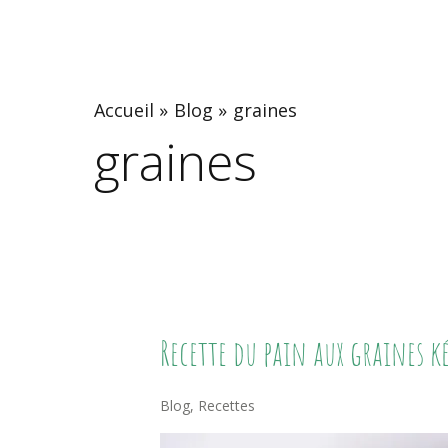
Accueil
Blog
graines
graines
Recette
Recette du pain aux graines k
Du
Pain
Blog
,
Recettes
Aux