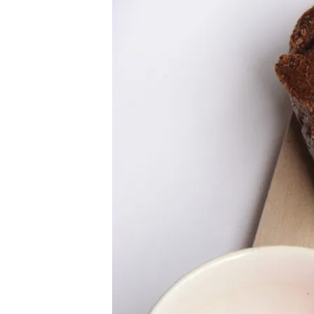
Graines
Kéto
Facile
Et
Sans
Machine