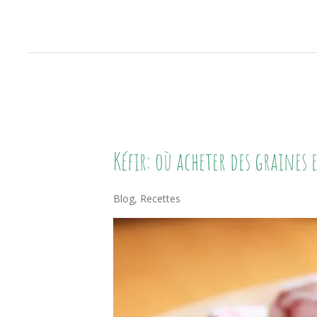
Kéfir:
Kéfir: où acheter des graines
Où
Acheter
Blog
,
Recettes
Des
Graines
Et
Recettes
« Maison »
(boisson