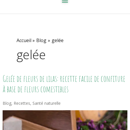
Accueil
Blog
gelée
gelée
Gelée
Gelée de fleurs de lilas: recette facile de confiture
De
Fleurs
à base de fleurs comestibles
De
Lilas:
Recette
Blog
,
Recettes
,
Santé naturelle
Facile
De
Confiture
À
Base