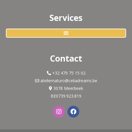
Services
Contact
+32 479 75 15 02
ateliernaturo@celiadreams.be
3078 Meerbeek
BE0739.923.819
I
F
n
a
s
c
t
e
a
b