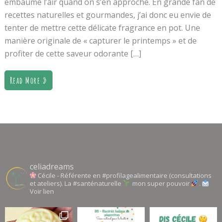
embaume l’air quand on s’en approche. En grande fan de
recettes naturelles et gourmandes, j’ai donc eu envie de
tenter de mettre cette délicate fragrance en pot. Une
manière originale de « capturer le printemps » et de
profiter de cette saveur odorante […]
Read More »
celiadreams
Cécile - Référente en #profilagealimentaire (consultations
et ateliers). La #santénaturelle
mon super pouvoir
.
Voir lien