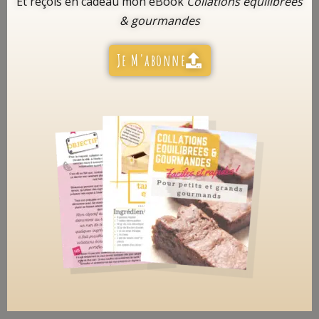
Et reçois en cadeau mon eBook
Collations équilibrées
& gourmandes
Je M'abonne