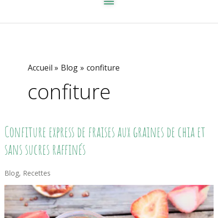
Accueil
Blog
confiture
confiture
Confiture
Confiture express de fraises aux graines de chia et
Express
De
sans sucres raffinés
Fraises
Aux
Graines
Blog
,
Recettes
De
Chia
Et
Sans
Sucres