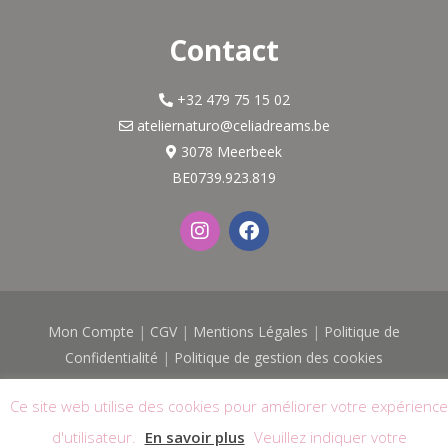
Contact
+32 479 75 15 02
ateliernaturo@celiadreams.be
3078 Meerbeek
BE0739.923.819
I
F
n
a
s
c
t
e
a
b
g
o
Mon Compte
|
CGV
|
Mentions Légales
|
Politique de
r
o
a
k
Confidentialité
|
Politique de gestion des cookies
m
© 2026
Célia Dreams - Atelier Naturo
| Tous droits réservés |
Ce site web utilise des cookies pour améliorer votre expérience
Logo & Site réalisés avec
par
Web'O'Féminin
d'utilisateur.
En savoir plus
Veuillez indiquer votre