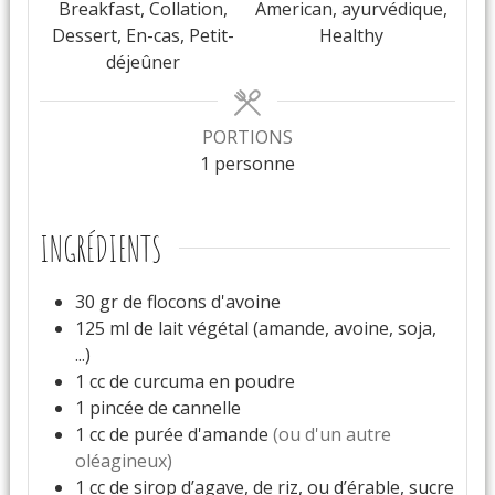
Breakfast, Collation,
American, ayurvédique,
Dessert, En-cas, Petit-
Healthy
déjeûner
PORTIONS
1
personne
INGRÉDIENTS
30
gr
de flocons d'avoine
125
ml
de lait végétal (amande, avoine, soja,
...)
1
cc
de curcuma en poudre
1
pincée
de cannelle
1
cc
de purée d'amande
(ou d'un autre
oléagineux)
1
cc
de sirop d’agave, de riz, ou d’érable, sucre