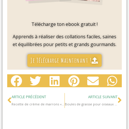
Télécharge ton ebook gratuit !
Apprends à réaliser des collations faciles, saines
et équilibrées pour petits et grands gourmands.
Je Télécharge Maintenant !
Précédent
Su
ARTICLE PRÉCÉDENT
ARTICLE SUIVANT
Recette de crème de marrons « maison »sans sucre raffiné
Boules de graisse pour oiseaux (DIY): fabriquer des mangeoires pour nourrir les oiseaux en hiver