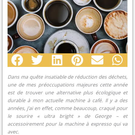
Dans ma quête insatiable de réduction des déchets,
une de mes préoccupations majeures cette année
est de trouver une alternative plus écologique et
durable à mon actuelle machine à café. Il y a des
années, j’ai en effet, comme beaucoup, craqué pour
le sourire « ultra bright » de George – et
accessoirement pour la machine à expresso qui va
avec.