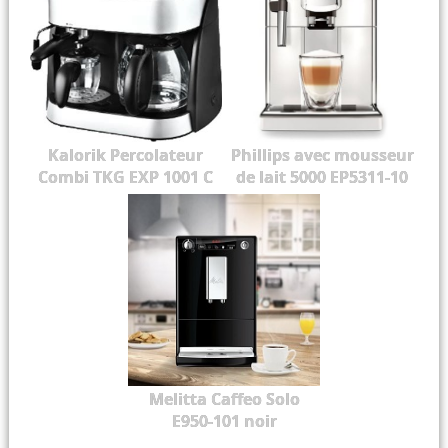
Kalorik Percolateur
Phillips avec mousseur
Combi TKG EXP 1001 C
de lait 5000 EP5311-10
Melitta Caffeo Solo
E950-101 noir