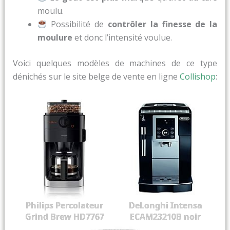
moulu.
Possibilité de
contrôler la finesse de la
moulure
et donc l’intensité voulue.
Voici quelques modèles de machines de ce type
dénichés sur le site belge de vente en ligne
Collishop
:
Philips Percolateur
DeLonghi Intensa
Grind Brew HD7767
ECAM23210B noir