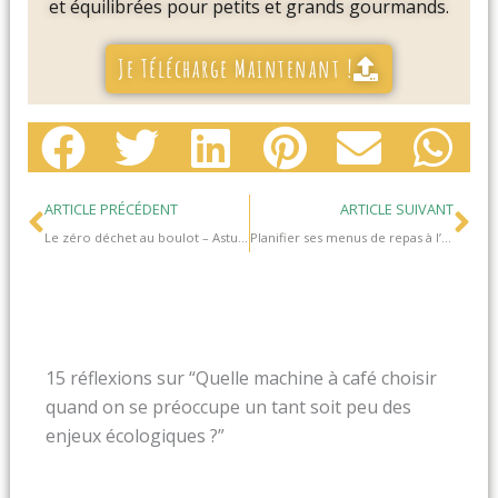
et équilibrées pour petits et grands gourmands.
Je Télécharge Maintenant !
Précédent
Su
ARTICLE PRÉCÉDENT
ARTICLE SUIVANT
Le zéro déchet au boulot – Astuces et conseils pour faire bouger les mentalités sur son lieu de travail
Planifier ses menus de repas à l’avance (Meal Planning) – 5 applications pour être toujours bien organisé(e) et éviter le gaspillage alimentaire
15 réflexions sur “Quelle machine à café choisir
quand on se préoccupe un tant soit peu des
enjeux écologiques ?”