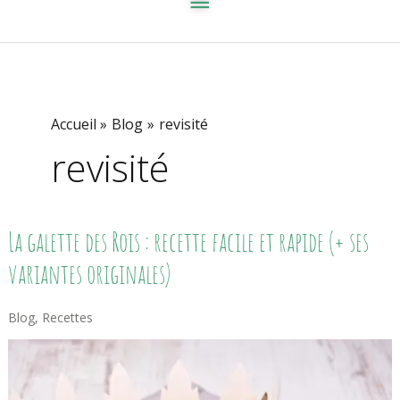
Accueil
Blog
revisité
revisité
La
La galette des Rois : recette facile et rapide (+ ses
Galette
Des
variantes originales)
Rois
:
Recette
Blog
,
Recettes
Facile
Et
Rapide
(+
Ses