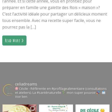
l’année. Et si cette année, vous en profitiez pour
préparer en famille une galette des Rois « maison »?
C’est l’activité idéale pour partager un délicieux moment
tous ensemble. Avec ma recette super facile, vous ne
pourrez pas la […]
Read More »
celiadreams
Cécile - Référente en #profilagealimentaire (consultations
et ateliers). La #santénaturelle
mon super pouvoir
.
Voir lien