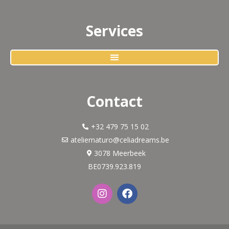
Services
Contact
+32 479 75 15 02
ateliernaturo@celiadreams.be
3078 Meerbeek
BE0739.923.819
I
F
n
a
s
c
t
e
a
b