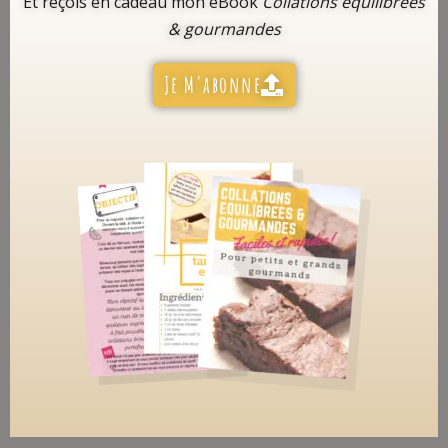
Et reçois en cadeau mon eBook
Collations équilibrées
& gourmandes
Je M'abonne