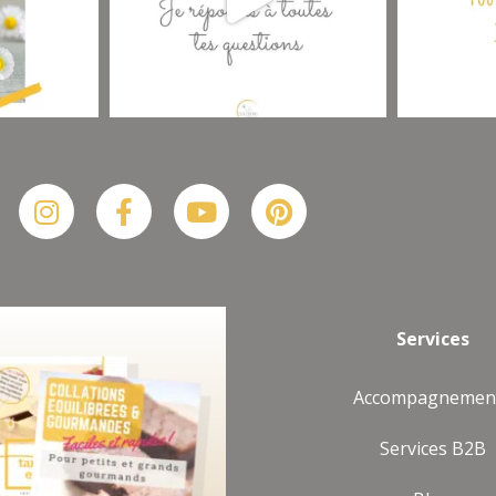
Suis-moi sur Instagram
Plus De Posts
Instagram
Facebook-
Youtube
Pinterest
f
Services
Accompagnemen
Services B2B