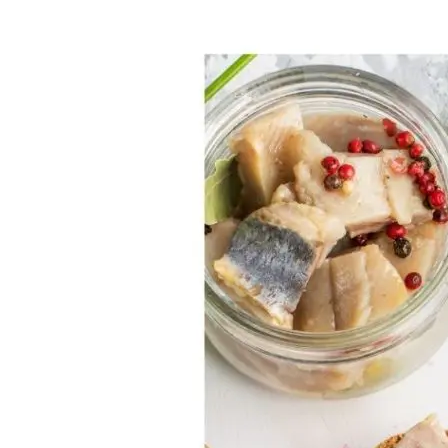
Vinaigre:
Recette
Rapide
&
Facile