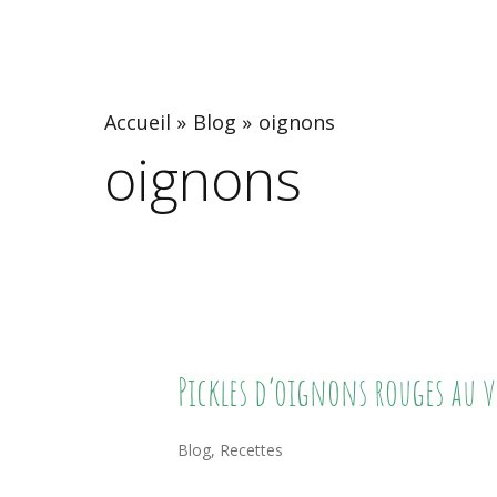
Accueil
Blog
oignons
oignons
Pickles
Pickles d’oignons rouges au v
D’oignons
Rouges
Blog
,
Recettes
Au