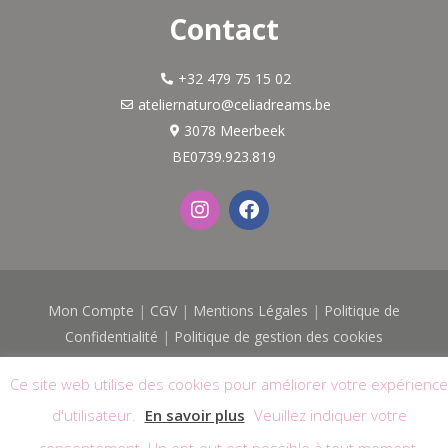
Contact
+32 479 75 15 02
ateliernaturo@celiadreams.be
3078 Meerbeek
BE0739.923.819
I
F
n
a
s
c
t
e
a
b
g
o
Mon Compte
|
CGV
|
Mentions Légales
|
Politique de
r
o
a
k
Confidentialité
|
Politique de gestion des cookies
m
© 2026
Célia Dreams - Atelier Naturo
| Tous droits réservés |
Ce site web utilise des cookies pour améliorer votre expérience
Logo & Site réalisés avec
par
Web'O'Féminin
d'utilisateur.
En savoir plus
Veuillez indiquer votre