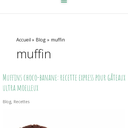
Accueil
Blog
muffin
muffin
Muffins
Muffins choco-banane: recette express pour gâteaux
Choco-
Banane:
ultra moelleux
Recette
Express
Pour
Blog
,
Recettes
Gâteaux
Ultra
Moelleux