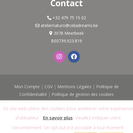
Contact
+32 479 75 15 02
ateliernaturo@celiadreams.be
3078 Meerbeek
BE0739.923.819
I
F
n
a
s
c
t
e
a
b
g
o
Mon Compte
|
CGV
|
Mentions Légales
|
Politique de
r
o
a
k
Confidentialité
|
Politique de gestion des cookies
m
© 2026
Célia Dreams - Atelier Naturo
| Tous droits réservés |
Ce site web utilise des cookies pour améliorer votre expérience
Logo & Site réalisés avec
par
Web'O'Féminin
d'utilisateur.
En savoir plus
Veuillez indiquer votre
consentement. Un opt-out est possible à tout moment.