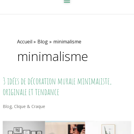
Accueil
Blog
minimalisme
minimalisme
3
3 idées de décoration murale minimaliste,
Idées
De
originale et tendance
Décoration
Murale
Minimaliste,
Blog
,
Clique & Craque
Originale
Et
Tendance