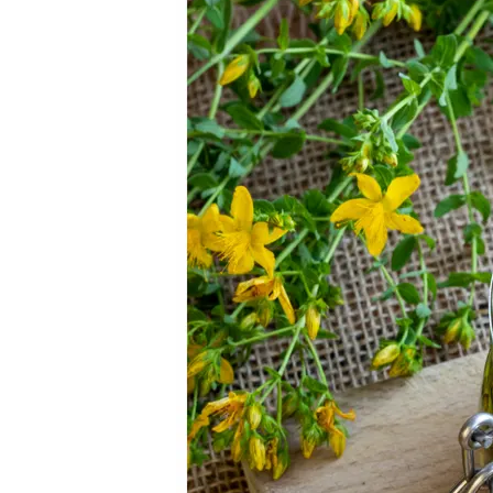
Recette,
Propriétés
Et
Bienfaits.