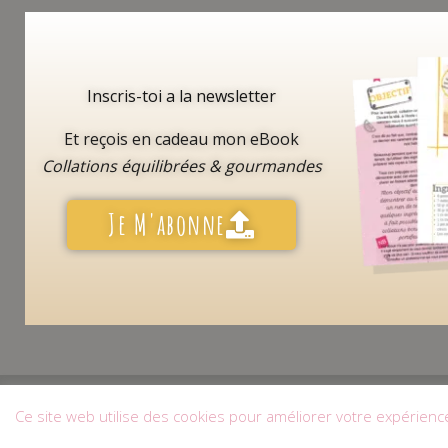
Inscris-toi a la newsletter
Et reçois en cadeau mon eBook
Collations équilibrées & gourmandes
Je M'abonne
Mon Compte
|
CGV
Ce site web utilise des cookies pour améliorer votre expérience