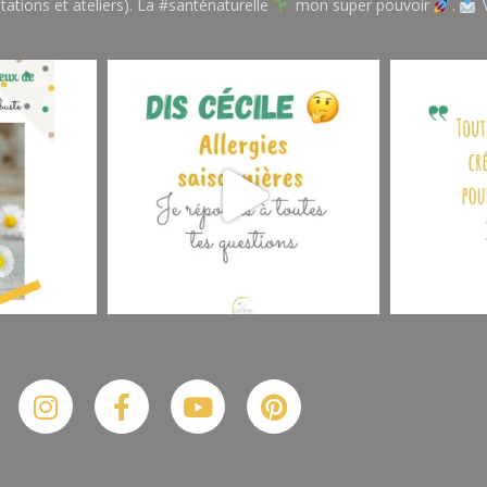
tations et ateliers). La #santénaturelle
mon super pouvoir
.
V
Suis-moi sur Instagram
Plus De Posts
Instagram
Facebook-
Youtube
Pinterest
f