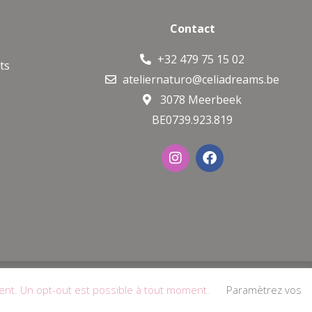
Contact
+32 479 75 15 02
ts
ateliernaturo@celiadreams.be
3078 Meerbeek
BE0739.923.819
I
F
n
a
s
c
t
e
a
b
g
o
r
o
a
k
m
de gestion des cookies
ent. Un opt-out est possible à tout moment.
Paramètrez vos