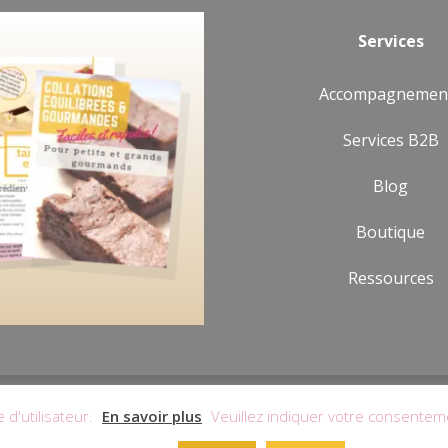
Services
Accompagnemen
Services B2B
Blog
Boutique
Ressources
|
Mentions Légales
|
Politique de Confidentialité
|
Politique 
 d'utilisateur.
En savoir plus
Veuillez indiquer votre consentem