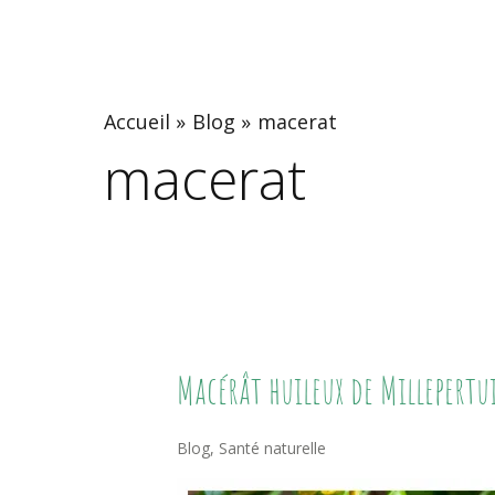
Accueil
Blog
macerat
macerat
Macérât
Macérât huileux de Millepertuis
Huileux
De
Blog
,
Santé naturelle
Millepertuis :