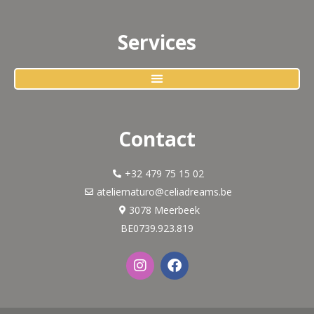
Services
Contact
+32 479 75 15 02
ateliernaturo@celiadreams.be
3078 Meerbeek
BE0739.923.819
I
F
n
a
s
c
t
e
a
b