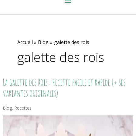
Accueil
Blog
galette des rois
galette des rois
La
La galette des Rois : recette facile et rapide (+ ses
Galette
Des
variantes originales)
Rois
:
Recette
Blog
,
Recettes
Facile
Et
Rapide
(+
Ses