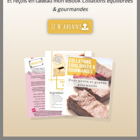
Et reçois en cadeau mon eBook
Collations équilibrées
& gourmandes
Je M'abonne