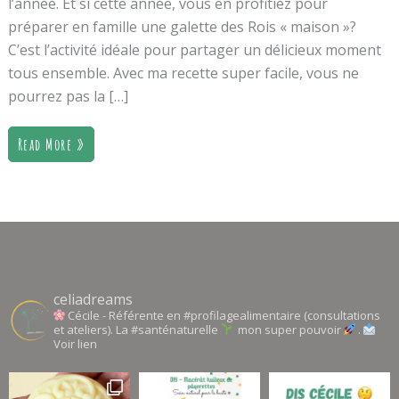
l’année. Et si cette année, vous en profitiez pour
préparer en famille une galette des Rois « maison »?
C’est l’activité idéale pour partager un délicieux moment
tous ensemble. Avec ma recette super facile, vous ne
pourrez pas la […]
Read More »
celiadreams
Cécile - Référente en #profilagealimentaire (consultations
et ateliers). La #santénaturelle
mon super pouvoir
.
Voir lien