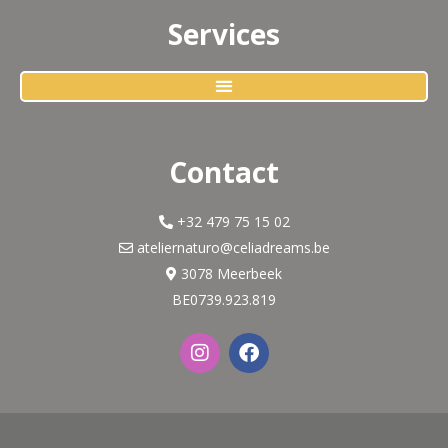
Services
Contact
+32 479 75 15 02
ateliernaturo@celiadreams.be
3078 Meerbeek
BE0739.923.819
I
F
n
a
s
c
t
e
a
b
g
o