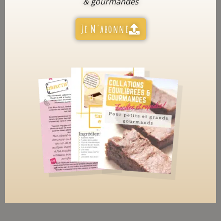
& gourmandes
Je M'abonne