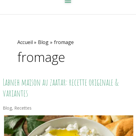
Accueil
Blog
fromage
fromage
Labneh
Labneh maison au zaatar: recette originale &
Maison
Au
variantes
Zaatar:
Recette
Originale
Blog
,
Recettes
&
Variantes