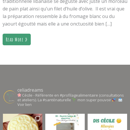
traditionnelle libanaise se déguste avec juste un morceau
de pain plat ainsi qu’un filet d’huile d’olive. Il est vrai que
la préparation ressemble à du fromage blanc ou du
yaourt égoutté mais elle a une onctuosité bien […]
Read More »
celiadreams
Cécile - Référente en #profilagealimentaire (consultations
et ateliers). La #santénaturelle
mon super pouvoir
.
Voir lien