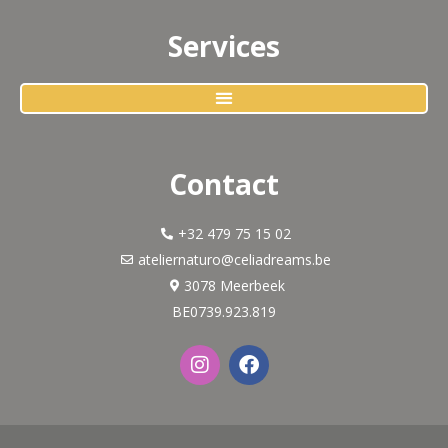
Services
Contact
+32 479 75 15 02
ateliernaturo@celiadreams.be
3078 Meerbeek
BE0739.923.819
I
F
n
a
s
c
t
e
a
b