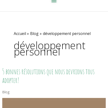
Accueil
Blog
développement personnel
développement
personnel
5
5 bonnes résolutions que nous devrions tous
Bonnes
Résolutions
adopter!
Que
Nous
Devrions
Blog
Tous
Adopter!