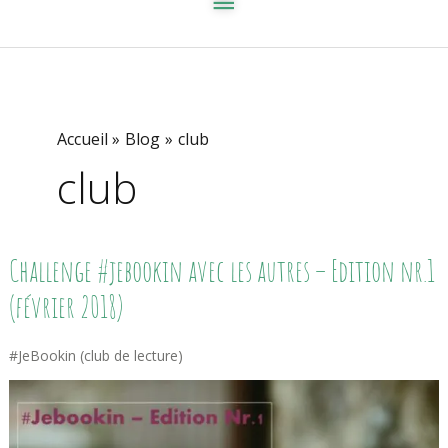
Accueil
Blog
club
club
Challenge
Challenge #jebookin avec les autres – Edition nr.1
#jebookin
Avec
(février 2018)
Les
Autres
–
#JeBookin (club de lecture)
Edition
Nr.1
(février
2018)