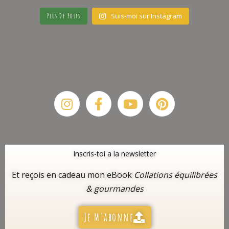
Suis-moi sur Instagram
Plus De Posts
Instagram
Facebook-
Youtube
Pinterest
f
Inscris-toi a la newsletter
Et reçois en cadeau mon eBook
Collations équilibrées
& gourmandes
Je M'abonne