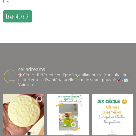
[…]
Read More »
celiadreams
Cécile - Référente en #profilagealimentaire (consultations
et ateliers). La #santénaturelle
mon super pouvoir
.
Voir lien