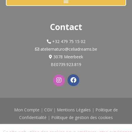
Contact
+32 479 75 15 02
ateliernaturo@celiadreams.be
3078 Meerbeek
BE0739.923.819
I
F
n
a
s
c
t
e
a
b
g
o
Mon Compte
|
CGV
|
Mentions Légales
|
Politique de
r
o
a
k
Confidentialité
|
Politique de gestion des cookies
m
© 2026
Célia Dreams - Atelier Naturo
| Tous droits réservés |