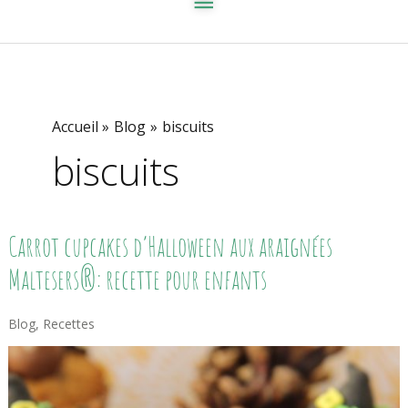
Accueil
Blog
biscuits
biscuits
Carrot
Carrot cupcakes d’Halloween aux araignées
Cupcakes
D’Halloween
Maltesers®: recette pour enfants
Aux
Araignées
Maltesers®:
Blog
,
Recettes
Recette
Pour
Enfants