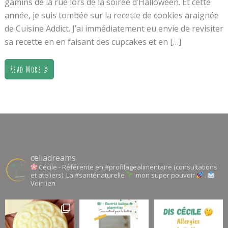
gamins de la rue lors de la soirée d’Halloween. Et cette
année, je suis tombée sur la recette de cookies araignée
de Cuisine Addict. J’ai immédiatement eu envie de revisiter
sa recette en en faisant des cupcakes et en […]
Read More »
celiadreams
Cécile - Référente en #profilagealimentaire (consultations
et ateliers). La #santénaturelle
mon super pouvoir
.
Voir lien