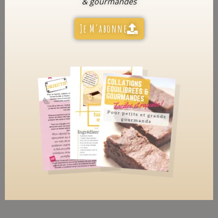
& gourmandes
Je M'abonne