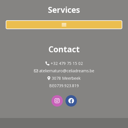
Services
Contact
+32 479 75 15 02
ateliernaturo@celiadreams.be
3078 Meerbeek
BE0739.923.819
I
F
n
a
s
c
t
e
a
b
g
o