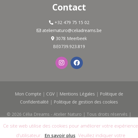
Contact
+32 479 75 15 02
ateliernaturo@celiadreams.be
3078 Meerbeek
BE0739.923.819
I
F
n
a
s
c
t
e
a
b
g
o
Mon Compte
|
CGV
|
Mentions Légales
|
Politique de
r
o
a
k
Confidentialité
|
Politique de gestion des cookies
m
© 2026
Célia Dreams - Atelier Naturo
| Tous droits réservés |
Logo & Site réalisés avec
par
Web'O'Féminin
Ce site web utilise des cookies pour améliorer votre expérience
d'utilisateur.
En savoir plus
Veuillez indiquer votre