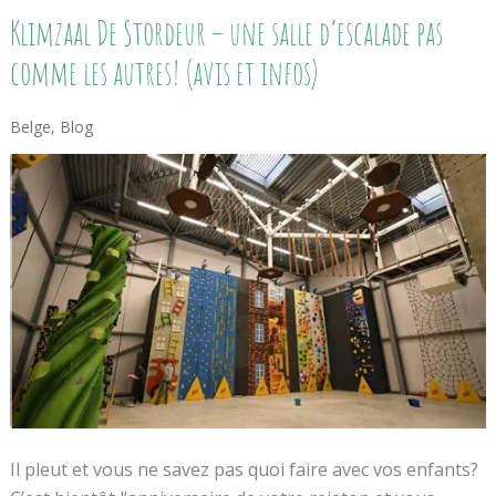
Klimzaal
Klimzaal De Stordeur – une salle d’escalade pas
De
Stordeur
comme les autres! (avis et infos)
–
Une
Salle
Belge
,
Blog
D’escalade
Pas
Comme
Les
Autres!
(avis
Et
Infos)
Il pleut et vous ne savez pas quoi faire avec vos enfants?