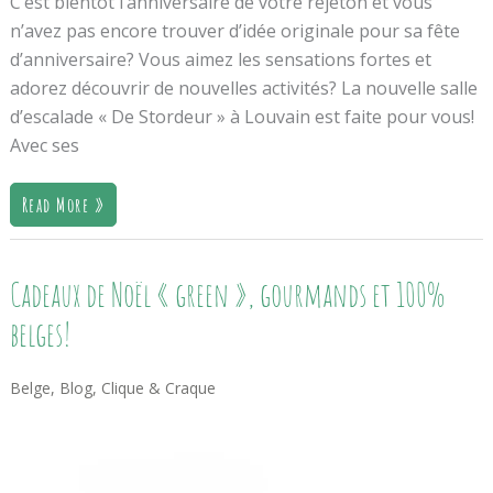
C’est bientôt l’anniversaire de votre rejeton et vous
n’avez pas encore trouver d’idée originale pour sa fête
d’anniversaire? Vous aimez les sensations fortes et
adorez découvrir de nouvelles activités? La nouvelle salle
d’escalade « De Stordeur » à Louvain est faite pour vous!
Avec ses
Read More »
Cadeaux
Cadeaux de Noël « green », gourmands et 100%
De
Noël
belges!
«
Green
»,
Belge
,
Blog
,
Clique & Craque
Gourmands
Et
100%
Belges!