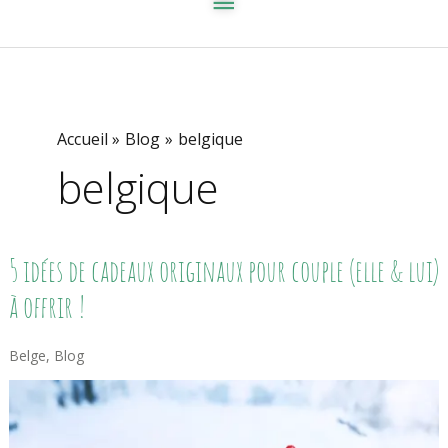
Accueil
Blog
belgique
belgique
5
5 idées de cadeaux originaux pour couple (elle & lui)
Idées
De
à offrir !
Cadeaux
Originaux
Pour
Belge
,
Blog
Couple
(elle
&
Lui)
À