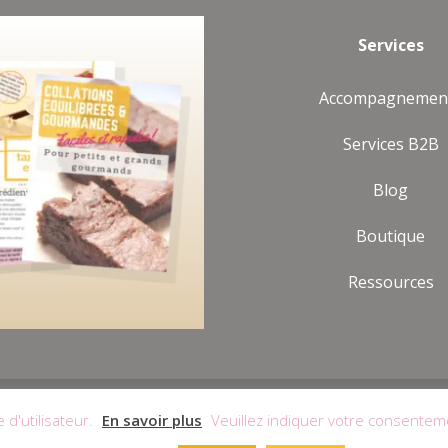
Services
Accompagnemen
Services B2B
Blog
Boutique
Ressources
|
Mentions Légales
|
Politique de Confidentialité
|
Politique 
 d'utilisateur.
En savoir plus
Veuillez indiquer votre consentem