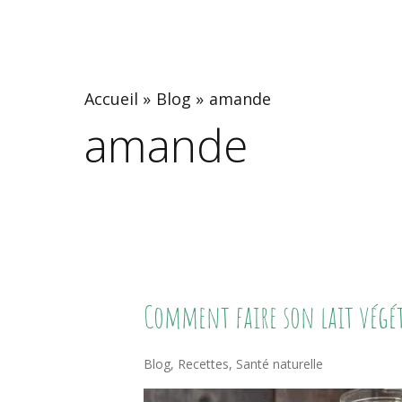
Accueil
Blog
amande
amande
Comment
Comment faire son lait végét
Faire
Son
Blog
,
Recettes
,
Santé naturelle
Lait