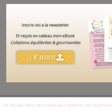
Inscris-toi a la newsletter
Et reçois en cadeau mon eBook
Collations équilibrées & gourmandes
Je M'abonne
Mon Compte
|
CGV
Ce site web utilise des cookies pour améliorer votre expérience