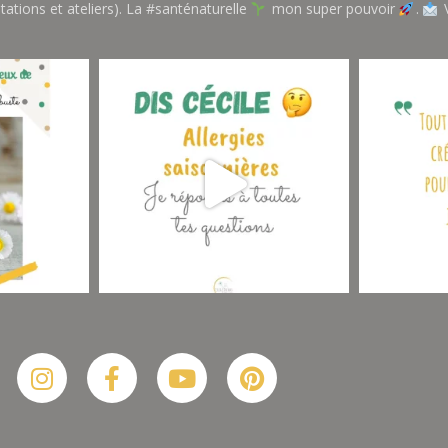
tations et ateliers). La #santénaturelle
mon super pouvoir
.
V
Suis-moi sur Instagram
Plus De Posts
Instagram
Facebook-
Youtube
Pinterest
f