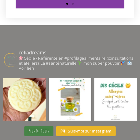
Santé / Bien-
être
Ma sélection de livres autour
de la santé au naturel
celiadreams
Cécile - Référente en #profilagealimentaire (consultations
et ateliers). La #santénaturelle
mon super pouvoir
.
Cliquer
Voir lien
ici
Suis-moi sur Instagram
Plus De Posts