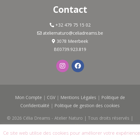
Contact
+32 479 75 15 02
ateliernaturo@celiadreams.be
3078 Meerbeek
BE0739.923.819
I
F
n
a
s
c
t
e
a
b
g
o
Mon Compte
|
CGV
|
Mentions Légales
|
Politique de
r
o
a
k
Confidentialité
|
Politique de gestion des cookies
m
© 2026
Célia Dreams - Atelier Naturo
| Tous droits réservés |
Logo & Site réalisés avec
par
Web'O'Féminin
Ce site web utilise des cookies pour améliorer votre expérience