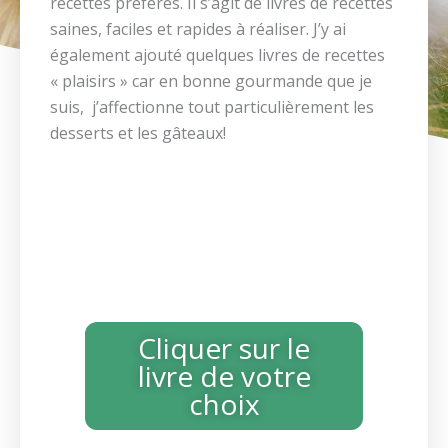
recettes préférés. Il s’agit de livres de recettes
saines, faciles et rapides à réaliser. J’y ai
également ajouté quelques livres de recettes
« plaisirs » car en bonne gourmande que je
suis, j’affectionne tout particulièrement les
desserts et les gâteaux!
Pour
plus
d'infos
Cliquer sur le
livre de votre
choix