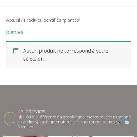
Accueil
/ Produits identifiés “plantes”
plantes
Aucun produit ne correspond à votre
sélection.
celiadreams
Cécile - Référente en #profilagealimentaire (consultations
et ateliers). La #santénaturelle
mon super pouvoir
.
Voir lien