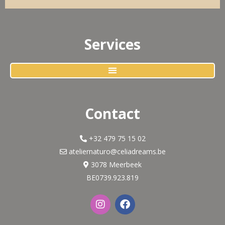
Services
Contact
+32 479 75 15 02
ateliernaturo@celiadreams.be
3078 Meerbeek
BE0739.923.819
I
F
n
a
s
c