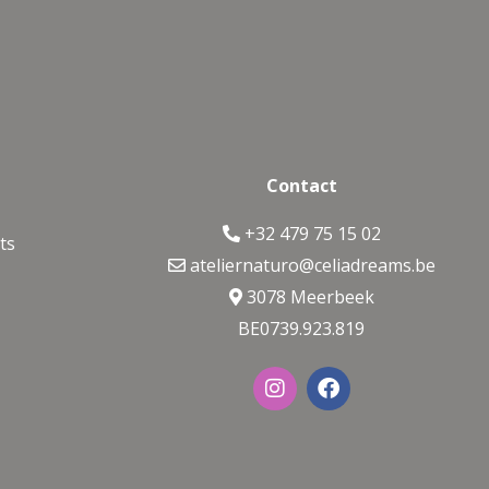
Contact
+32 479 75 15 02
ts
ateliernaturo@celiadreams.be
3078 Meerbeek
BE0739.923.819
I
F
n
a
s
c
t
e
a
b
g
o