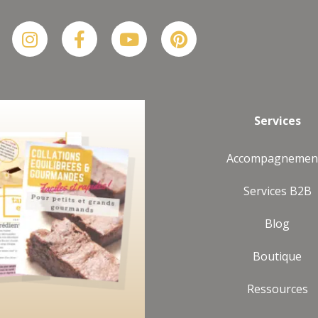
Suis-moi sur Instagram
Plus De Posts
Instagram
Facebook-
Youtube
Pinterest
f
Services
Accompagnemen
Services B2B
Blog
Boutique
Ressources