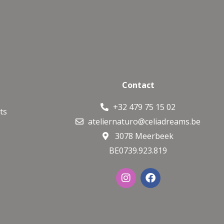
Contact
+32 479 75 15 02
ts
ateliernaturo@celiadreams.be
3078 Meerbeek
BE0739.923.819
I
F
n
a
s
c
t
e
a
b
g
o