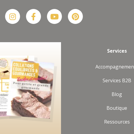
Suis-moi sur Instagram
Plus De Posts
Instagram
Facebook-
Youtube
Pinterest
f
Services
Accompagnemen
Services B2B
Blog
Boutique
Ressources