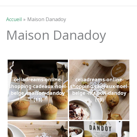
Accueil
Maison Danadoy
Maison Danadoy
celiadreams-online-
celiadreams-online-
shopping-cadeaux-noel-
shopping-cadeaux-noel-
belge -maison-dandoy
belge -maison-dandoy
(11)
(19)