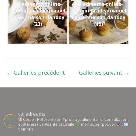
celiadreams-online-
celiadreams-online-
shopping-cadeaux-noel-
shopping-cadeaux-noel-
belge -maison-dandoy
belge -maison-dandoy
(23)
(15)
←
Galleries précédent
Galleries suivant
→
celiadreams
Cécile - Référente en #profilagealimentaire (consultations
et ateliers). La #santénaturelle
mon super pouvoir
.
Voir lien