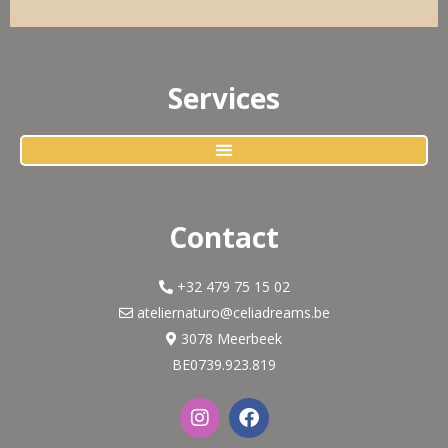
Services
Contact
+32 479 75 15 02
ateliernaturo@celiadreams.be
3078 Meerbeek
BE0739.923.819
I
F
n
a
s
c