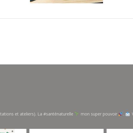
tations et ateliers). La #santénaturelle
mon super pouvoir
.
V