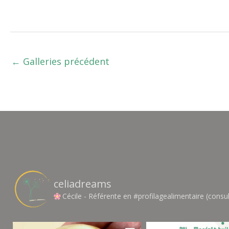
←
Galleries précédent
celiadreams
Cécile - Référente en #profilagealimentaire (consul