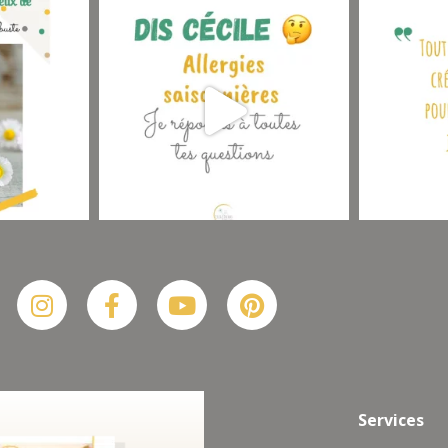
Suis-moi sur Instagram
Plus De Posts
Instagram
Facebook-
Youtube
Pinterest
f
Services