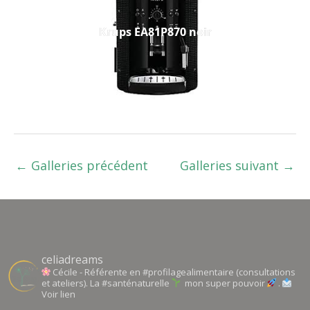
Krups EA81P870 noir
←
Galleries précédent
Galleries suivant
→
celiadreams
Cécile - Référente en #profilagealimentaire (consultations
et ateliers). La #santénaturelle
mon super pouvoir
.
Voir lien