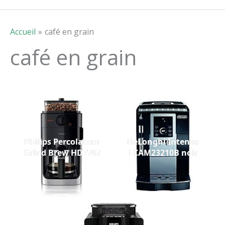
Accueil
café en grain
café en grain
Philips Percolateur
DeLonghi Intensa
Grind Brew HD7767
ECAM23210B noir