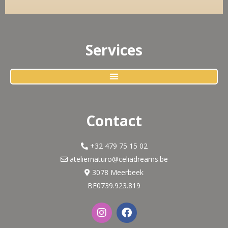
Services
Contact
+32 479 75 15 02
ateliernaturo@celiadreams.be
3078 Meerbeek
BE0739.923.819
I
F
n
a
s
c